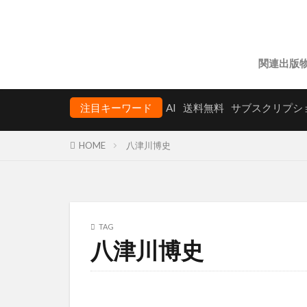
関連出版
注目キーワード
AI
送料無料
サブスクリプシ
HOME
八津川博史
TAG
八津川博史