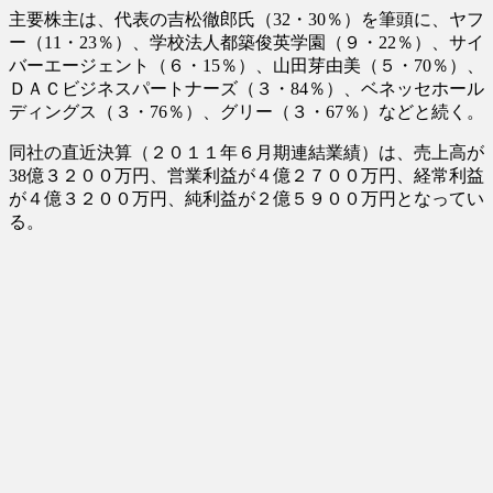
主要株主は、代表の吉松徹郎氏（32・30％）を筆頭に、ヤフ
ー（11・23％）、学校法人都築俊英学園（９・22％）、サイ
バーエージェント（６・15％）、山田芽由美（５・70％）、
ＤＡＣビジネスパートナーズ（３・84％）、ベネッセホール
ディングス（３・76％）、グリー（３・67％）などと続く。
同社の直近決算（２０１１年６月期連結業績）は、売上高が
38億３２００万円、営業利益が４億２７００万円、経常利益
が４億３２００万円、純利益が２億５９００万円となってい
る。