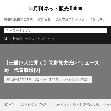
関連出版物のご案内
お知らせ
読者専用コンテンツ
「月刊ネット
AI
送料無料
サブスクリプション
【仕掛け人に聞く】管野敦夫氏[バリュース
㈱ 代表取締役]
2013年12月25日
2014年1月22日
ネット販売NEWS
HOME
ネット販売NEWS
【仕掛け人に聞く】管野敦夫氏[バリュ