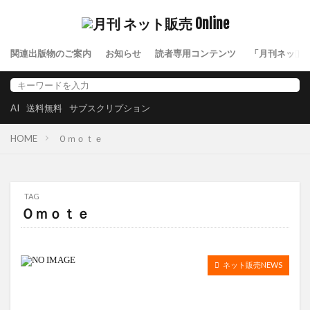
関連出版物のご案内
お知らせ
読者専用コンテンツ
「月刊ネット
AI
送料無料
サブスクリプション
HOME
Ｏｍｏｔｅ
TAG
Ｏｍｏｔｅ
ネット販売NEWS