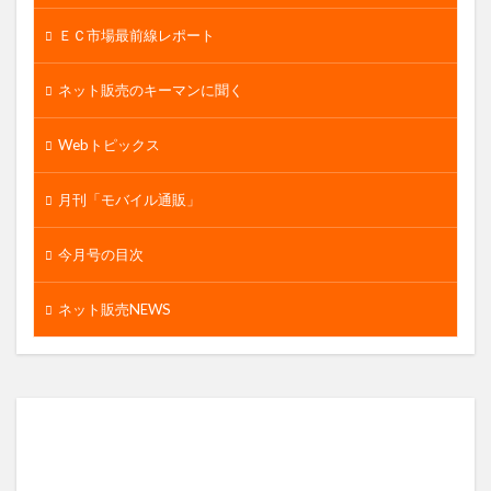
ＥＣ市場最前線レポート
ネット販売のキーマンに聞く
Webトピックス
月刊「モバイル通販」
今月号の目次
ネット販売NEWS