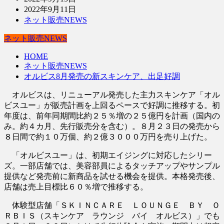
2022年9月11日
ネット販売NEWS
ネット販売NEWS
HOME
ネット販売NEWS
オルビス8月発売の新スキンケア、出足好調
オルビスは、リニューアル発売した主力スキンケア「オル
ビスユー」が販売計画を上回るペースで好調に推移する。初
年度は、前年同期間比約２５％増の２５億円を計画（国内の
み。約４カ月、先行販売分を含む）。８月２３日の発売から
８日間で約１０万個、約２億３０００万円を売り上げた。
「オルビスユー」は、初期エイジングに対応したシリー
ズ。一部店舗では、美容部員によるタッチアップやサンプル
提供など発売前に新商品を試せる機会を提供。本格発売後、
店舗は売上目標比６０％増で推移する。
体験型店舗「ＳＫＩＮＣＡＲＥ ＬＯＵＮＧＥ ＢＹ Ｏ
ＲＢＩＳ（スキンケア ラウンジ バイ オルビス）」でも