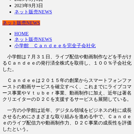
2023年9月3日
ネット販売NEWS
ネット販売NEWS
HOME
ネット販売NEWS
小学館 Ｃａｎｄｅｅを完全子会社化
小学館は７月３１日、ライブ配信や動画制作などを手がけ
るＣａｎｄｅｅの発行済全株式を取得し、１００％子会社化
した。
Ｃａｎｄｅｅは２０１５年の創業からスマートフォンファ
ーストの動画サービスを確立すべく、これまでにライブコマ
ース事業やＶｔｕｂｅｒ事業、動画制作に加え、近年は著名
クリエイターのＤ２Ｃを支援するサービスも展開している。
一方の小学館は近年、デジタル領域をビジネスの柱に成長
させるためにさまざまな取り組みを進める中で、Ｃａｎｄｅ
ｅのライブ配信力や動画制作力、Ｄ２Ｃ事業の成長性を評価
したという。