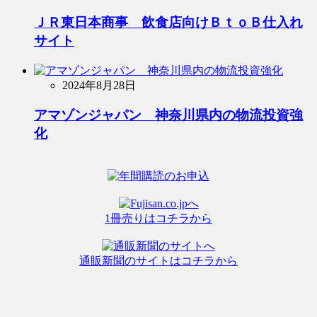
ＪＲ東日本商事 飲食店向けＢｔｏＢ仕入れ
サイト
2024年8月28日
アマゾンジャパン 神奈川県内の物流投資強
化
1冊売りはコチラから
通販新聞のサイトはコチラから