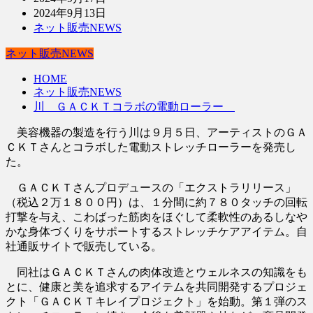
2024年9月13日
ネット販売NEWS
ネット販売NEWS
HOME
ネット販売NEWS
川 ＧＡＣＫＴコラボの電動ローラー
美容機器の製造を行う川は９月５日、アーティストのＧＡ
ＣＫＴさんとコラボした電動ストレッチローラーを発売し
た。
ＧＡＣＫＴさんプロデュースの「エクストラリリース」
（税込２万１８００円）は、１分間に約７８０タッチの回転
打撃を与え、こわばった筋肉をほぐして柔軟性のあるしなや
かな身体づくりをサポートするストレッチケアアイテム。自
社通販サイトで販売している。
同社はＧＡＣＫＴさんの肉体改造とウェルネスの知識をも
とに、健康と美を追求するアイテムを共同開発するプロジェ
クト「ＧＡＣＫＴキレイプロジェクト」を始動。第１弾のス