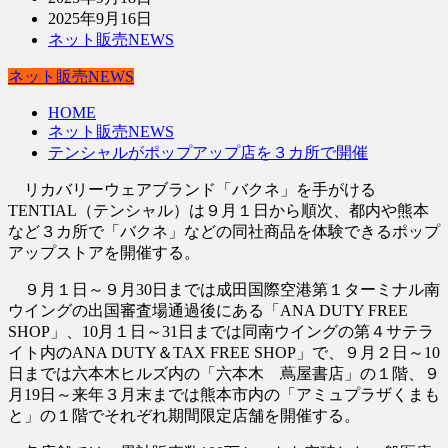
2025年9月16日
ネット販売NEWS
ネット販売NEWS
HOME
ネット販売NEWS
テンシャルがポップアップ店を３カ所で開催
リカバリーウェアブランド「バクネ」を手がける
TENTIAL（テンシャル）は９月１日から順次、都内や熊本
など３カ所で「バクネ」などの同社商品を体験できるポップ
アップストアを開催する。
９月１日～９月30日までは成田国際空港第１ターミナル南
ウイングの出国審査場通過後にある「ANA DUTY FREE
SHOP」、10月１日～31日までは同南ウイングの第４サテラ
イト内のANA DUTY＆TAX FREE SHOP」で、９月２日～10
日までは六本木ヒルズ内の「六本木 蔦屋書店」の１階、９
月19日～来年３月末までは熊本市内の「アミュプラザくまも
と」の１階でそれぞれ期間限定店舗を開催する。