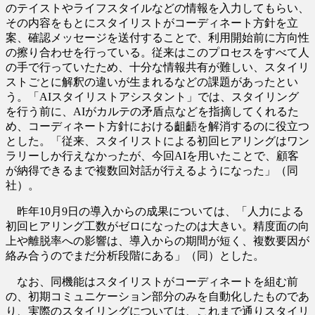
のテイストやライフスタイルなどの情報を入力してもらい、
その内容をもとにスタイリストがコーディネート方針を立
案、確認メッセージを送付することで、利用開始前に方向性
の擦り合わせを行っている。従来はこのプロセスをすべて人
の手で行っていたため、十分な情報共有が難しい、スタイリ
ストごとに解釈の違いが生まれるなどの課題があったとい
う。「AIスタイリストアシスタント」では、スタイリング
を行う前に、AIがカルテの矛盾点などを指摘してくれるた
め、コーディネート方針における齟齬を解消するのに役立つ
とした。「従来、スタイリストによる初回ヒアリングはワン
ラリーしか行えなかったが、今回AIを用いたことで、顧客
が納得できるまで複数回対話が行えるようになった」（同
社）。
昨年10月9日の導入からの成果については、「人力による
初回ヒアリング工数がゼロになったのは大きい。精度面の向
上や離脱率への影響は、導入からの期間が短く、複数要因が
絡み合うのでまだ分析段階にある」（同）とした。
なお、同機能はスタイリストがコーディネートを組む前
の、初期コミュニケーション部分のみを自動化したものであ
り、実際のスタイリングについては、これまで通りスタイリ