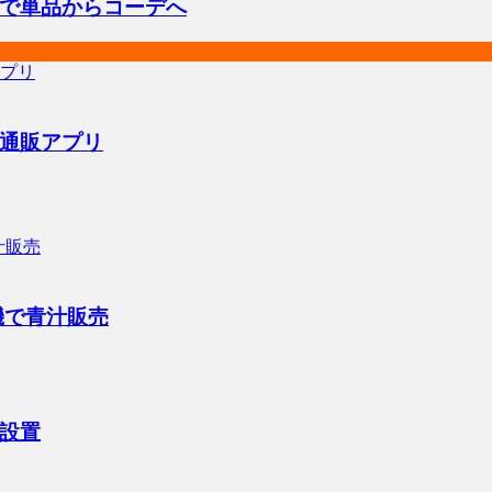
で単品からコーデへ
通販アプリ
機で青汁販売
設置