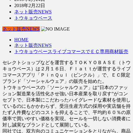
2018年2月22日
ネット販売NEWS
トウキョウベース
ネット販売NEWS
HOME
ネット販売NEWS
トウキョウベースライブコマースでＥＣ専用商材販売
セレクトショップなどを運営するＴＯＫＹＯＢＡＳＥ（トウ
キョウベース）は２月１６日、Ｆｌａｔｔが運営するライブ
コマースアプリ「ＰｉｎＱｕｌ（ピンクル）」で、ＥＣ限定
ブランド「ソーシャルウェア」の販売を始めた。
トウキョウベースの「ソーシャルウェア」は”日本のファッ
ション製造業を活性化させ強い日本産業を取り戻す”がコン
セプトで、日本製にこだわったハイグレードな素材を使用し
ているのにもかかわらず、受注生産方式の採用や実店舗を持
たず人件費などのコストを抑えることで、平均約６０％の原
価率で買いやすい価格を実現。セールを一切しない消費者に
対し誠実なブランドとして展開している。
同社では、双方向のコミュニケーションをとりながら、商品