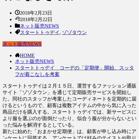
2018年2月23日
2018年2月22日
ネット販売NEWS
スタートトゥデイ
,
ゾゾタウン
ネット販売NEWS
HOME
ネット販売NEWS
スタートトゥデイ コーデの「定期便」開始、スッタ
フが着こなしを考案
スタートトゥデイは２月１５日、運営するファッション通販
サイト「ゾゾタウン」を通じて定期販売サービスを開始し
た。同社のスタッフが考案したコーディネートを定期的に届
けるというもので、顧客は複数アイテムの中から気に入った
商品だけを購入する。スタートトゥデイでは、新サービスに
より服を選ぶのが面倒だったり、似合う服が分からないとい
った悩みを解消するとしている。
新たに始めた「おまかせ定期便」は、顧客が申し込み時にア
ンケートに回答する。アンケートでは好みのテイストや取り