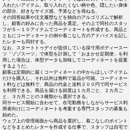
入れたいアイテム、取り入れたくない柄や色、隠したい身体
の部分、好きなサイズ感、予算などを尋ねる。
その回答結果や注文履歴などを独自のアルゴリズムで解析
し、顧客の好みに合った商品を選定。その上で同社のスタッ
フが５～１０アイテムでコーディネートを作成する。商品と
ともにコーディネートの例や着こなし方のアドバイスを記し
たレターも同封する。
なお、スタートトゥデイが提供している採寸用ボディースー
ツ「ゾゾスーツ」で体型を計測して「おまかせ定期便」を利
用した場合は、体型データも加味してコーディネートを提案
するようだ。
顧客は定期的に届くコーディネートの中からほしいアイテム
だけを購入し、それ以外は無料で返品が可能。コーディネー
ト料などは無料で、商品の代金と送料２００円で同サービス
を利用できる。商品を届ける頻度は１カ月ごと、２カ月ご
と、３カ月ごとの３種類から選択できる。
同サービス開始に合わせて、在宅勤務をしながらサービス利
用者向けにコーディネートを考案する専門スタッフの募集も
始めた。
ウェブ上の管理画面から商品を選択し、着こなしのポイント
などをまとめたレターを作成する仕事で、スタッフは自宅で