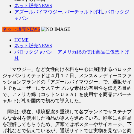
ネット販売NEWS
アズールバイマウジー
,
バーチャル下げ札
,
バロックジ
ャパン
ネット販売NEWS
HOME
ネット販売NEWS
バロックジャパン アメリカ綿の使用商品に仮想下げ
札
「マウジー」など女性向け衣料を中心に展開するバロック
ジャパンリミテッドは４月１７日、メンス＆レディースファ
ッションブランドの「アズールバイマウジー」で、通販サイ
トでもユーザーにサステナブルな素材の有用性を伝える目的
で、アメリカ綿（コットンＵＳＡ）を使用する商品にバーチ
ャル下げ札を国内で初めて導入した。
同社は現在、環境配慮を重視して各ブランドでサステナブ
ルな素材を使用した商品の導入を進めている。顧客にも商品
を理解してもらうため、店頭ではポスターやサイネージ、下
げ札などで伝えているが、通販サイトでは実物を見ないと商