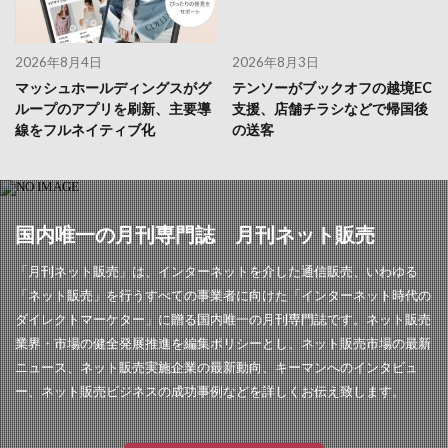
2026年8月4日
2026年8月3日
マッシュホールディングスがグ
テンソーがブックオフの越境EC
ループのアプリを刷新、主要導
支援、店舗チラシなどで帰国後
線をフルネイティブ化
の送客
国内唯一の月刊専門誌 月刊ネット販売
「月刊ネット販売」は、インターネットを介した通信販売、いわゆる
「ネット販売」を行うすべての事業者に向けた「インターネット時代の
ダイレクトマーケター」に贈る国内唯一の月刊専門誌です。ネット販売
業界・市場の健全発展推進を編集ポリシーとし、ネット販売市場の最新
ニュース、ネット販売実施企業の最新動向、キーマンへのインタビュ
ー、ネット販売ビジネスの成功事例などを詳しくお伝え致します。