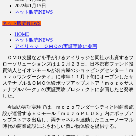
2022年1月15日
ネット販売NEWS
ネット販売NEWS
HOME
ネット販売NEWS
アイリッジ ＯＭＯの実証実験に参画
ＯＭＯ支援などを手がけるアイリッジと同社が出資するフ
ローソリューションズは１２月２３日、日本都市ファンド投
資法人とイオンモールが名古屋のショッピングセンター「ｍ
ｏｚｏワンダーシティ」に昨年１１月下旬にオープンしたサ
ステナブル＆ＯＭＯ体験ポップアップストア「ｍｏｚｏサス
テナブルパーク」の実証実験プロジェクトに参画したと発表
した。
今回の実証実験では、ｍｏｚｏワンダーシティと同商業施
設が運営するＥＣモール「ｍｏｚｏＰＬＵＳ」内にポップア
ップストアを出店し、両チャネルを連動したニューノーマル
時代の商業施設にふさわしい買い物体験を提供する。