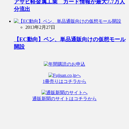
アサヒ軽金属工業 カード情報が最大7.7万人
分流出
2013年2月27日
【EC動向】ペン、単品通販向けの仮想モール
開設
1冊売りはコチラから
通販新聞のサイトはコチラから