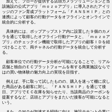
加えて、フローが提供する店頭カメラソリューションと当
該施設の公式アプリ「ｍｏｚｏアプリ」に導入されたアイリ
ッジのファン育成プラットフォーム「ＦＡＮＳＨＩＰ」との
連携によって顧客の行動データをオフラインとオンラインで
統合的に分析する。
具体的には、ポップアップストア内に設置した９個のカメ
ラを通じて取得したオフライン行動データと、「ｍｏｚｏア
プリ」のチェックイン機能で取得したアプリの顧客ＩＤを紐
づけることで、両チャネルの行動データを統合して分析す
る。
顧客単位での行動データ分析が可能になることで、リアル
店舗と独自のＥＣプラットフォームを有する商業施設ならで
はの買い物体験の魅力向上の実現を目指す。
例えば、手に取って試したものの、購入を迷って棚に戻し
た商品がある顧客に対し、「ＦＡＮＳＨＩＰ」を通じて後
日、アプリでＥＣ在庫を知らせたり、当該商品のクーポンを
提案するなど、店頭とアプリをまたいだ接客が可能になると
いう。
また、ＯＭＯが加速する招待に向け、施設テナント企業に