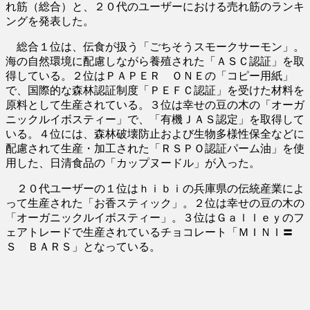
れ筋（総合）と、２０代のユーザーにおける売れ筋のランキ
ングを発表した。
総合１位は、伝食が扱う「ごちそうスモークサーモン」。
海の自然環境に配慮しながら養殖された「ＡＳＣ認証」を取
得している。２位はＰＡＰＥＲ ＯＮＥの「コピー用紙」
で、国際的な森林認証制度「ＰＥＦＣ認証」を受けた材料を
原料として生産されている。３位は幸せの豆の木の「オーガ
ニックルイボスティー」で、「有機ＪＡＳ認定」を取得して
いる。４位には、森林破壊防止および生物多様性保全などに
配慮されて生産・加工された「ＲＳＰＯ認証パーム油」を使
用した、日清食品の「カップヌードル」が入った。
２０代ユーザーの１位はｈｉｂｉの兵庫県の伝統産業によ
って生産された「お香スティック」。２位は幸せの豆の木の
「オーガニックルイボスティー」。３位はＧａｌｌｅｙのフ
ェアトレードで生産されているチョコレート「ＭＩＮＩ〓
Ｓ ＢＡＲＳ」となっている。