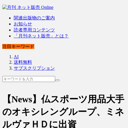
関連出版物のご案内
お知らせ
読者専用コンテンツ
「月刊ネット販売」とは？
注目キーワード
AI
送料無料
サブスクリプション
【News】仏スポーツ用品大手
のオキシレングループ、ミネ
ルヴァＨＤに出資