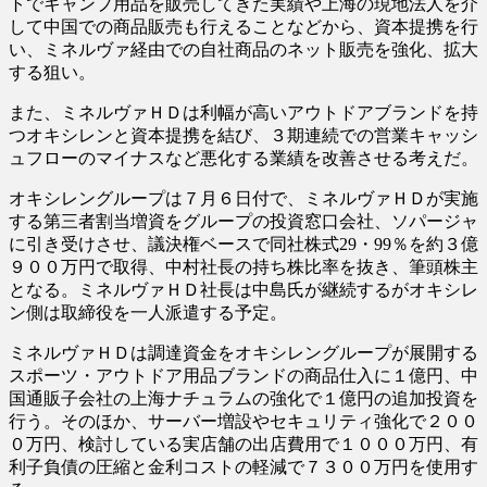
トでキャンプ用品を販売してきた実績や上海の現地法人を介
して中国での商品販売も行えることなどから、資本提携を行
い、ミネルヴァ経由での自社商品のネット販売を強化、拡大
する狙い。
また、ミネルヴァＨＤは利幅が高いアウトドアブランドを持
つオキシレンと資本提携を結び、３期連続での営業キャッシ
ュフローのマイナスなど悪化する業績を改善させる考えだ。
オキシレングループは７月６日付で、ミネルヴァＨＤが実施
する第三者割当増資をグループの投資窓口会社、ソパージャ
に引き受けさせ、議決権ベースで同社株式29・99％を約３億
９００万円で取得、中村社長の持ち株比率を抜き、筆頭株主
となる。ミネルヴァＨＤ社長は中島氏が継続するがオキシレ
ン側は取締役を一人派遣する予定。
ミネルヴァＨＤは調達資金をオキシレングループが展開する
スポーツ・アウトドア用品ブランドの商品仕入に１億円、中
国通販子会社の上海ナチュラムの強化で１億円の追加投資を
行う。そのほか、サーバー増設やセキュリティ強化で２００
０万円、検討している実店舗の出店費用で１０００万円、有
利子負債の圧縮と金利コストの軽減で７３００万円を使用す