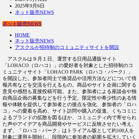
2025年9月6日
ネット販売NEWS
ネット販売NEWS
HOME
ネット販売NEWS
アスクルが招待制のコミュニティサイトを開設
アスクルは９月１日、運営する日用品通販サイト
「LOHACO（ロハコ）」の愛好者を対象とした招待制のコ
ミュニティサイト「LOHACO PARK（ロハコ・パーク）」
を開設した。参加者同士で推奨品や活用方法などについて情
報共有などを交流を行えるもの。商品やサイト企画に関する
意見や感想も直接投稿可能。また、参加者による座談会や独
自商品企画の募集などを行う予定。限定性や希少性のある情
報や体験を提供して参加者との接点を強化、参加者の「ロハ
コ」への愛着を高め、サイト訪問や購入の促進、くちコミに
よるブランドの拡散を図るほか、コミュニティ内で寄せられ
た声やアイデアを商品開発やサービスに反映させたい考え。
まず、「ロハコ・パーク」はトライアル版として約100人を
対象に運用を開始し、段階的に参加者の範囲を拡大していく