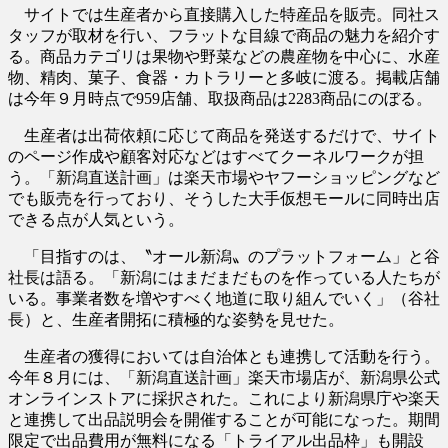
サイトでは生産者から直接購入した特産品を販売。同社ス
タッフが取材を行い、フラットな目線で商品の魅力を紹介す
る。商品カテゴリは果物や野菜などの農産物を中心に、水産
物、精肉、菓子、食器・カトラリーと多岐に渡る。掲載店舗
は今年９月時点で959店舗、取扱商品は2283商品にのぼる。
生産者は出荷依頼に応じて商品を発送するだけで、サイト
のページ作成や顧客対応などはすべてクーネルワークが担
う。「新潟直送計画」は楽天市場やヤフーショッピングなど
でも販売を行っており、そうした大手仮想モールに同時出店
できる点が人気という。
「目指すのは、〝オール新潟〟のプラットフォーム」と谷
社長は語る。「新潟にはまだまだものを作っている人たちが
いる。事業者数を増やすべく地道に取り組んでいく」（谷社
長）と、生産者開拓に積極的な姿勢を見せた。
生産者の獲得においては自治体とも連携して活動を行う。
今年８月には、「新潟直送計画」楽天市場店が、新潟県公式
オンラインストアに採択された。これにより新潟県庁や楽天
と連携して出品説明会を開催することが可能になった。期間
限定で出品費用が無料になる「トライアル出品枠」も開設