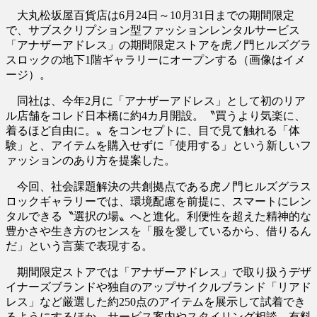
大丸松坂屋百貨店は6月24日～10月31日までの期間限定
で、サブスクリプション型ファッションレンタルサービス
「アナザーアドレス」の期間限定ストアを虎ノ門ヒルズグラ
スロックの地下1階ギャラリーにオープンする（画像はイメ
ージ）。
同社は、今年2月に「アナザーアドレス」として初のリア
ル店舗をコレド日本橋に約4カ月開設。〝買うより気楽に、
着るほど自由に。〟をコンセプトに、目で見て触れる「体
験」と、アイテムを購入せずに「使用する」という新しいフ
ァッションのあり方を提案した。
今回、社会課題解決の共創拠点である虎ノ門ヒルズグラス
ロックギャラリーでは、環境配慮を前提に、スマートにレン
タルできる〝選択の場〟へと進化。利便性を超えた精神的な
豊かさや生き方のセンスを「服を愛しているから、借りるん
だ」という言葉で表現する。
期間限定ストアでは「アナザーアドレス」で取り扱うデザ
イナーズブランドや独自のアップサイクルブランド「リアド
レス」など厳選した約250点のアイテムを展示して試着でき
るようにするほか、サービス案内やスタイリング相談、有料