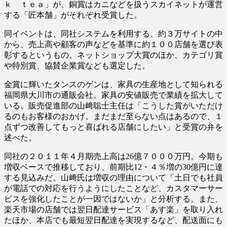
ｋ ｔｅａ」が、銅賞はカニなどを扱うスカイネットが運営
する「匠本舗」がそれぞれ受賞した。
同イベントは、同社システムを利用する、約３万サイトの中
から、売上高や顧客の声などを基準に約１００店舗を選び表
彰するというもの。ネットショップ大賞のほか、カテゴリ賞
や特別賞、協賛企業賞なども選定した。
金賞に輝いたタンスのゲンは、家具の生産地として知られる
福岡県大川市の通販会社。家具の安値販売で業績を拡大して
いる。販売促進部の山﨑聡士主任は「こうした賞がいただけ
るのもお客様のおかげ。まだまだ至らない点はあるので、１
点ずつ改善してもっと喜ばれる店舗にしたい」と受賞の弁を
述べた。
同社の２０１１年４月期売上高は26億７０００万円。今期も
増収ベースで推移しており、前期比12・４％増の30億円に達
する見込みだ。山﨑氏は増収の理由について「土日でも社員
が電話での対応を行うようにしたことなど、カスタマーサー
ビスを強化したことが一因ではないか」と分析する。また、
楽天市場の店舗では翌日配達サービス「あす楽」を取り入れ
たほか、本店でも最短翌日配達を実現するなど、配送面にも