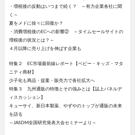
・増税後の反動はいつまで続く？ ～有力企業各社に聞
く～
夏をメドに徐々に回復か？
・消費増税後のECへの影響② ～タイムセールサイトの
増税後の状況とは？～
４月以降に売り上げを伸ばす企業も
特集２ EC市場最前線レポート【ベビー・キッズ・マタ
ニティ商材】
少子化も商品・提案・販売力で各社拡大へ
特集３ 九州通販の特徴とその強みとは【誌上パネルデ
ィスカッション】
キューサイ、新日本製薬、やずやのトップが通販の未来
を語る
～JASDM全国研究発表大会セミナーより～