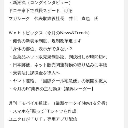
・新潮流（ロングインタビュー）
ドコモ傘下で成長スピード上げる
マガシーク 代表取締役社長 井上 直也 氏
Ｗｅｂトピックス（今月のNews&Trends）
・健食の新表示制度、規制改革進まず
「身体の部位」表示ができない？
・医薬品ネット販売規制訴訟、判決出しが時間切れ
・日本郵便、ネット販売関連荷物の取り込みに本腰
・景表法に課徴金を導入へ
・ヤマト運輸、「国際クール宅急便」の展開を拡大
・今月のEC業界の主な動き【業界レーダー】
月刊「モバイル通販」（最新ケータイNews＆分析）
・スマホを“振って”Ｔシャツを作成
ユニクロが「ＵＴ」専用アプリ配信