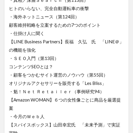
ヒトのいらない、完全自動運転車の衝撃
・海外ネットニュース（第124回）
顧客維持戦略を立案するための7つのポイント
・仕掛け人に聞く
【LINE Business Partners】長福 久弘 氏 「LINE＠」
の機能を強化
・ＳＥＯ入門（第13回）
コンテンツSEOとは？
・顧客をつかむサイト運営のノウハウ（第55回）
オリジナルアクセサリーを販売する「Les Bliss」
・魁！Ｎｅｔ Ｒｅｔａｉｌｅｒ（事例研究94）
【Amazon WOMAN】６つの女性像ごとに商品を厳選提
案
・今月のＷｅｂ人
【スパイスボックス】山田幸宏氏 「未来予測」で実証
実験