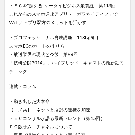
・ＥＣを“超える”ケータイビジネス最前線 第113回
これからのスマホ通販アプリ～「ガワネイティブ」で
Web／アプリ双方のメリットを活かす
・プロフェッショナル育成講座 113時間目
スマホECのカートの作り方
・放送業界の現状と今後 第98回
「技研公開2014」、ハイブリッド キャストの最新動向
チェック
連載・コラム
・動き出した大本命
【コメ兵】 ネットと店舗の連携を加速
・ＥＣコンサルが語る最新トレンド（第15回）
ＥＣ版オムニチャネルについて
・真相／深層Ｓｅａｒｃｈ（第113回）