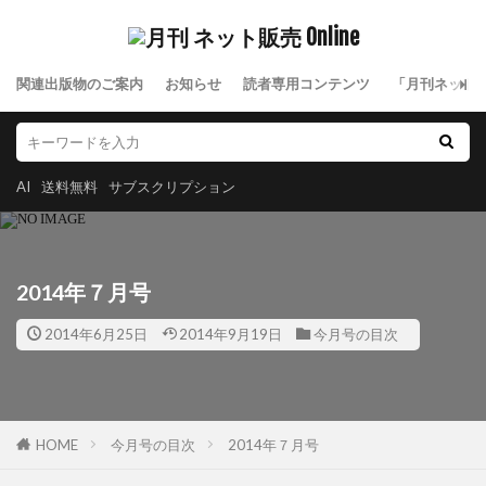
関連出版物のご案内
お知らせ
読者専用コンテンツ
「月刊ネット
AI
送料無料
サブスクリプション
2014年７月号
2014年6月25日
2014年9月19日
今月号の目次
HOME
今月号の目次
2014年７月号