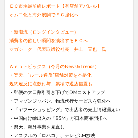
ＥＣ市場最前線レポート【有店舗アパレル】
オムニ化と海外展開でＥＣ強化へ
・新潮流（ロングインタビュー）
消費者の欲しい瞬間を演出するＥＣへ
マガシーク 代表取締役社長 井上 直也 氏
Ｗｅｂトピックス（今月のNews&Trends）
・楽天、“ルール違反”店舗対策を本格化
規約違反に点数付与、累積で退店措置も
・郵便の大口割引引き下げでDMコストアップ
・アマゾンジャパン、物流代行サービスを強化へ
・「ヤフーショッピング」で出店者の売上情報漏えい
・中国向け輸出入の「B5M」が日本商品開拓へ
・楽天、海外事業を見直し
・アスクルの「ロハコ」、テレビCM放映