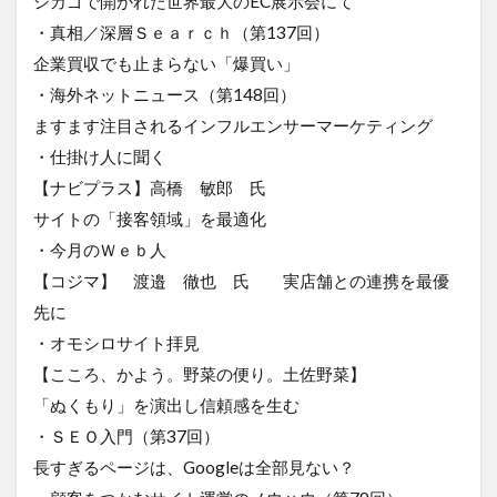
シカゴで開かれた世界最大のEC展示会にて
・真相／深層Ｓｅａｒｃｈ（第137回）
企業買収でも止まらない「爆買い」
・海外ネットニュース（第148回）
ますます注目されるインフルエンサーマーケティング
・仕掛け人に聞く
【ナビプラス】高橋 敏郎 氏
サイトの「接客領域」を最適化
・今月のＷｅｂ人
【コジマ】 渡邉 徹也 氏 実店舗との連携を最優
先に
・オモシロサイト拝見
【こころ、かよう。野菜の便り。土佐野菜】
「ぬくもり」を演出し信頼感を生む
・ＳＥＯ入門（第37回）
長すぎるページは、Googleは全部見ない？