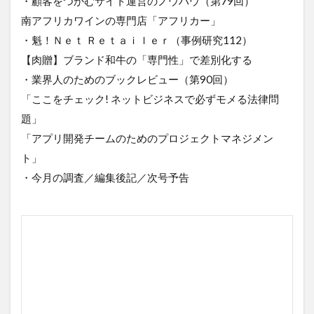
・顧客をつかむサイト運営のノウハウ（第79回）
南アフリカワインの専門店「アフリカー」
・魁！Ｎｅｔ Ｒｅｔａｉｌｅｒ（事例研究112）
【肉贈】ブランド和牛の「専門性」で差別化する
・業界人のためのブックレビュー（第90回）
「ここをチェック! ネットビジネスで必ずモメる法律問
題」
「アプリ開発チームのためのプロジェクトマネジメン
ト」
・今月の調査／編集後記／次号予告