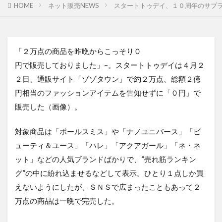
HOME
ネット販売NEWS
スタートトゥデイ、１０周年のサプラ
「２万点の商品を昨晩からこっそり０
円で販売しておりました」–。スタートトゥデイは４月２
２日、通販サイト「ゾゾタウン」で約２万点、総額２億
円相当のファッションアイテムを告知せずに「０円」で
販売した（画像）。
対象商品は「ポールスミス」や「ナノユニバース」「ビ
ューティ＆ユース」「ハレ」「アクアガール」「ネ・ネ
ット」などの人気ブランドばかりで、”売れ筋ランキン
グ”の中に紛れ込ませるなどして表示。ひとり１点しか買
えないようにしたが、ＳＮＳで広まったこともあって２
万点の商品は一晩で完売した。