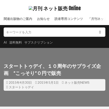
関連出版物のご案内
お知らせ
読者専用コンテンツ
「月刊ネット
AI
送料無料
サブスクリプション
スタートトゥデイ、１０周年のサプライズ企
画 ”こっそり”０円で販売
2015年4月30日
2015年5月1日
ネット販売NEWS
スタートトゥデイ