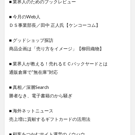
■ 業界人のためのブックレビュー
■ 今月のWeb人
ＤＳ事業部長／田中 正人氏【ケンコーコム】
■ グッドショップ探訪
商品企画は「売り方をイメージ」【柳田織物】
■ 業界人が教える！売れるＥＣバックヤードとは
通販倉庫で“無在庫”対応
■ 真相／深層Search
勝者なき、電子書籍のから騒ぎ
■ 海外ネットニュース
売上増に貢献するギフトカードの活用法
■ 顧客をつかむサイト運営のノウハウ