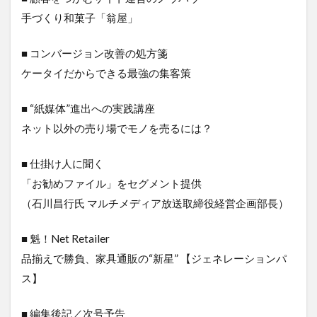
手づくり和菓子「翁屋」
■ コンバージョン改善の処方箋
ケータイだからできる最強の集客策
■ “紙媒体”進出への実践講座
ネット以外の売り場でモノを売るには？
■ 仕掛け人に聞く
「お勧めファイル」をセグメント提供
（石川昌行氏 マルチメディア放送取締役経営企画部長）
■ 魁！Net Retailer
品揃えで勝負、家具通販の“新星” 【ジェネレーションパ
ス】
■ 編集後記／次号予告