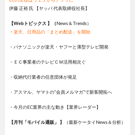
伊藤 正裕 氏 【ヤッパ 代表取締役社長】
【Webトピックス 】（
News＆Trends）
・
楽天、日用品の「まとめ配送」を開始
・パナソニックが楽天・ヤフーと薄型テレビ開発
・ＥＣ事業者のテレビＣＭ活用相次ぐ
・収納代行業者の任意団体が発足
・アスマル、ヤマトの“会員メルマガ”で新客開拓へ
・今月のEC業界の主な動き【業界レーダー】
【月刊「モバイル通販」 】
（最新ケータイNews＆分析）