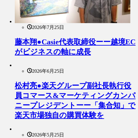
2026年7月25日
藤本翔●Casie代表取締役ーー越境EC
がビジネスの軸に成長
2026年6月25日
松村亮●楽天グループ副社長執行役
員コマース&マーケティングカンパ
ニープレジデントーー「集合知」で
楽天市場独自の購買体験を
2026年5月25日