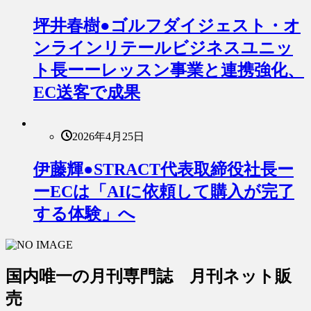
坪井春樹●ゴルフダイジェスト・オ
ンラインリテールビジネスユニッ
ト長ーーレッスン事業と連携強化、
EC送客で成果
2026年4月25日
伊藤輝●STRACT代表取締役社長ー
ーECは「AIに依頼して購入が完了
する体験」へ
国内唯一の月刊専門誌 月刊ネット販
売