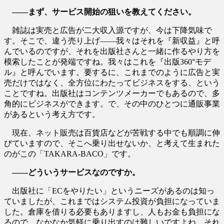
――まず、サービス開始の狙いを教えてください。
雑誌は実売と広告が二大収入源ですが、今は下降気味で
す。そこで、違う売り上げ――我々はそれを『新収益』と呼
んでいるのですが、それを出版社さんと一緒に作るやり方を
模索したことが発端ですね。我々はこれを『出版360°モデ
ル』と呼んでいます。要するに、これまでのように広告と実
売だけではなく、全方位にわたってビジネスをする、という
ことですね。出版社はコンテンツメーカーでもあるので、多
角的にビジネスができます。で、その中のひとつに通販事業
があるという考え方です。
現在、ネット販売は百貨店などが苦戦する中でも順調に伸
びていますので、そこへ乗り出せないか、と考えて生まれた
のがこの「TAKARA‐BACO」です。
――どういうサービスなのですか。
出版社に「ECをやりたい」というニーズがあるのは知っ
ていましたが、これまではシステム投資が負担になっていま
した。倉庫を借りる必要もありますし、人もお金も負担にな
るので、なかなか気軽に乗り出すのは難しいですよね。それ