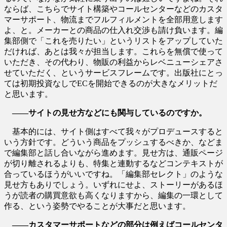
ならば、こちらでサイト構築やコールセンターなどのカスタ
マーサポート、物流までフルフィルメントを全部用意します
よ、と。メーカーとの商品の仕入れ交渉も請け負います。編
集部側で「これを売りたい」というリストをアップしていた
だければ、あとは我々が担当します。これらを無償で使って
いただき、その代わり、物販の利益からレベニューシェアさ
せていただく、というサービスフレームです。出版社にとっ
ては初期投資なしでECを開始できるのが大きなメリットだ
と思います。
――サイトの見せ方などにも関与しているのですか。
基本的には、サイト側はすべて我々がプロデュースすると
いう方針です。どういう商品をプッシュするべきか、などま
で編集部と話し合いながら進めます。見せ方は、通販ページ
が切り離されるよりも、特集と連動するなどコンテキストが
合っているほうがいいですね。「編集部セレクト」のような
見せ方もありでしょう。いずれにせよ、ストーリーがあるほ
うが読者の購買意欲も高くなりますから、編集の一環として
作る、という姿勢でやることが大事だと思います。
――カスタマーサポートなどの部分は例えばコールセンタ