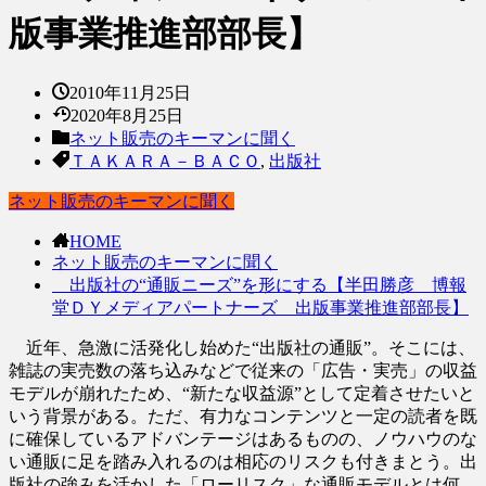
版事業推進部部長】
2010年11月25日
2020年8月25日
ネット販売のキーマンに聞く
ＴＡＫＡＲＡ－ＢＡＣＯ
,
出版社
ネット販売のキーマンに聞く
HOME
ネット販売のキーマンに聞く
出版社の“通販ニーズ”を形にする【半田勝彦 博報
堂ＤＹメディアパートナーズ 出版事業推進部部長】
近年、急激に活発化し始めた“出版社の通販”。そこには、
雑誌の実売数の落ち込みなどで従来の「広告・実売」の収益
モデルが崩れたため、“新たな収益源”として定着させたいと
いう背景がある。ただ、有力なコンテンツと一定の読者を既
に確保しているアドバンテージはあるものの、ノウハウのな
い通販に足を踏み入れるのは相応のリスクも付きまとう。出
版社の強みを活かした「ローリスク」な通販モデルとは何