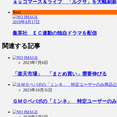
ａｕコマース＆ライフ 「ルクサ」を大幅刷新
Next
2019年4月17日
集英社 ＥＣ連動の独自ドラマを配信
関連する記事
2023年7月6日
「楽天市場」 「まとめ買い」需要伸びる
2023年10月31日
ＧＭＯペパボの「ミンネ」 特定ユーザーのみ
2020年5月5日