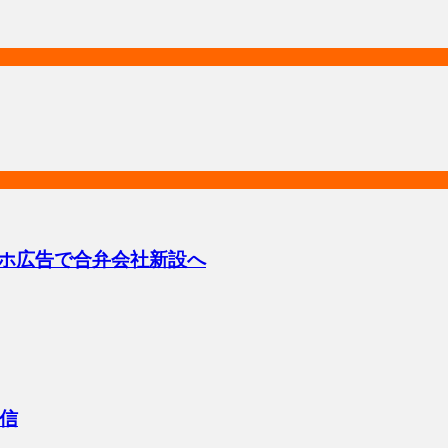
マホ広告で合弁会社新設へ
信