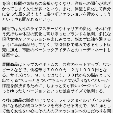
を追う時間や気持ちの余裕がなくなり、洋服への関心が遠ざ
かってしまう女性が多いという。また、体型も変化して自分
に合った服を思うように選べずファッションを諦めてしまう
という声も聞かれるという。
同社では女性のライフステージやキャリアの変化、それに伴
う気持ちや体型の変化に寄り添ったブランドを展開。多忙な
現代女性がファッションを楽しみつつ、悩まずに袖を通せる
ように単品商品だけでなく、割引価格で購入できるセット販
売に加え、市販のベーシックアイテムとのコーディネートも
提案する。
展開商品はトップスやボトムス、共布のセットアップ、ワン
ピースなどで、価格帯は７０００円～２万１０００円とな
る。サイズはＳ、Ｍ、Ｌではなく、３０代からの悩みとして
出てくる”ちょっときつい””ちょっと丈が足りない”といった
課題を解決するために、ちょっと丈が長いバージョン、ちょ
っとゆったりバージョンといった独自サイズで展開する。
今後は商品の販売だけでなく、ライフスタイルデザインの参
考になる読み物コンテンツを充実させる考えで、第１弾とし
て働く女性を中心にその人のファッションへのこだわりを聞