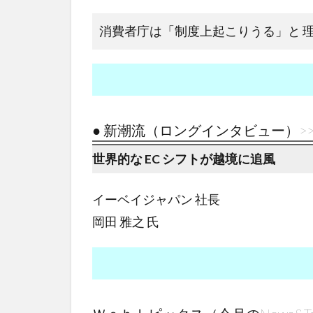
消費者庁は「制度上起こりうる」と 
● 新潮流（ロングインタビュー）>
世界的な EC シフトが越境に追風
イーベイジャパン 社長
岡田 雅之 氏