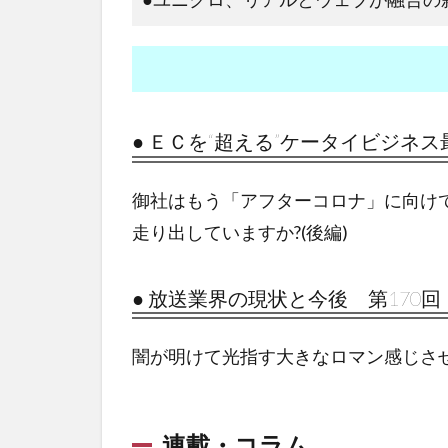
● ＥＣを“超える”ケータイビジネス
御社はもう「アフターコロナ」に向け
走り出していますか?(後編)
● 放送業界の現状と今後 第170回
闇が明けて光指す大きなロマン感じさせ
連載・コラム