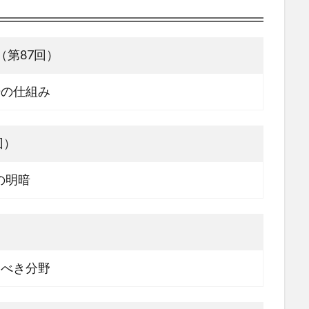
第87回）
場の仕組み
回）
の明暗
べき分野