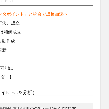
ends）
゚ンタポイント」と統合で成長加速へ
゙可決、成立
゙は和解成立
自動作成
刷新
用可能に
ーダー】
イNews＆分析）
新店舗 店内端末のQRコードからEC送客