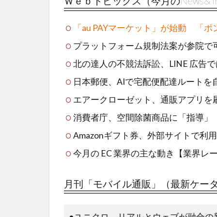
Ｗｅｂトピックス（今月のNews&Tr
「au PAYマーケット」が始動 「ホ
プラットフォーム規制法案が参院て
北の達人の不競法訴訟、LINE 広告て
日本郵便、AIで宅配便配達ルートを
エアークローゼット、通販アプリを
消費者庁、空間除菌商品に「指導」
Amazonギフト券、外部サイトで利
今月の EC 業界の主な動き【業界レ
月刊「モバイル通販」（最新ケータ
●ユニクロ、リアルとウェブが融合の