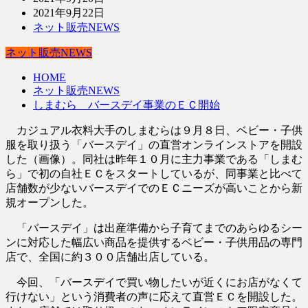
2021年9月22日
ネット販売NEWS
ネット販売NEWS
HOME
ネット販売NEWS
しまむら バースデイ事業のＥＣ開始
カジュアル衣料大手のしまむらは９月８日、ベビー・子供
服を取り扱う「バースデイ」の直営オンラインストアを開設
した（画像）。同社は昨年１０月に主力事業である「しまむ
ら」で初の自社ＥＣをスタートしているが、同事業と比べて
店舗数が少ないバースデイでのＥＣニーズが高いことから新
規オープンした。
「バースデイ」は出産準備から子育てまでのあらゆるシー
ンに対応した幅広い商品を提供するベビー・子供用品の専門
店で、全国に約３００店舗出店している。
今回、「バースデイで買い物したいが近くにお店がなくて
行けない」という消費者の声に応えて直営ＥＣを開設した。