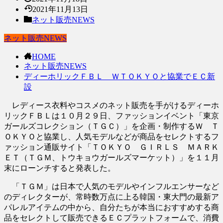
2021年11月13日
ネット販売NEWS
ネット販売NEWS
HOME
ネット販売NEWS
ディーホリックＦＢＬ ＷＴＯＫＹＯと協業でＥＣ新
設
レディース衣料やコスメのネット販売を手がけるディーホ
リックＦＢＬは１０月２９日、ファッションイベント「東京
ガールズコレクション（ＴＧＣ）」を企画・制作するＷ Ｔ
ＯＫＹＯと協業し、人気モデルなどが商品をセレクトするフ
ァッション通販サイト「ＴＯＫＹＯ ＧＩＲＬＳ ＭＡＲＫ
ＥＴ（ＴＧＭ、トウキョウガールズマーケット）」を１１月
末にローンチすると発表した。
「ＴＧＭ」は日本で人気のモデルやインフルエンサーなど
のディレクターが、常時数万点に上る韓国・東大門の最新ア
パレルアイテムの中から、自分たちが本当におすすめする商
品をセレクトして販売できるＥＣプラットフォームで、消費