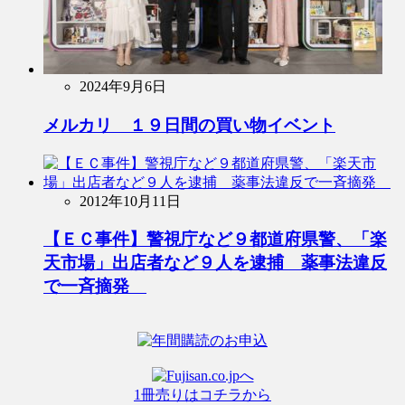
2024年9月6日
メルカリ １９日間の買い物イベント
2012年10月11日
【ＥＣ事件】警視庁など９都道府県警、「楽
天市場」出店者など９人を逮捕 薬事法違反
で一斉摘発
1冊売りはコチラから