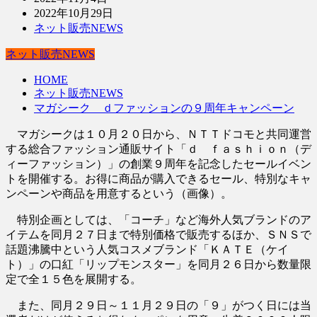
2022年10月29日
ネット販売NEWS
ネット販売NEWS
HOME
ネット販売NEWS
マガシーク ｄファッションの９周年キャンペーン
マガシークは１０月２０日から、ＮＴＴドコモと共同運営
する総合ファッション通販サイト「ｄ ｆａｓｈｉｏｎ（デ
ィーファッション）」の創業９周年を記念したセールイベン
トを開催する。お得に商品が購入できるセール、特別なキャ
ンペーンや商品を用意するという（画像）。
特別企画としては、「コーチ」など海外人気ブランドのア
イテムを同月２７日まで特別価格で販売するほか、ＳＮＳで
話題沸騰中という人気コスメブランド「ＫＡＴＥ（ケイ
ト）」の口紅「リップモンスター」を同月２６日から数量限
定で全１５色を展開する。
また、同月２９日～１１月２９日の「９」がつく日には当