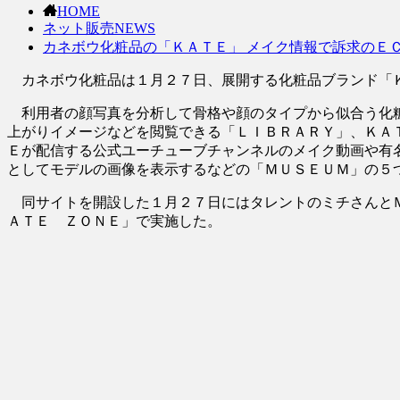
HOME
ネット販売NEWS
カネボウ化粧品の「ＫＡＴＥ」 メイク情報で訴求のＥ
カネボウ化粧品は１月２７日、展開する化粧品ブランド「Ｋ
利用者の顔写真を分析して骨格や顔のタイプから似合う化粧
上がりイメージなどを閲覧できる「ＬＩＢＲＡＲＹ」、ＫＡ
Ｅが配信する公式ユーチューブチャンネルのメイク動画や有
としてモデルの画像を表示するなどの「ＭＵＳＥＵＭ」の５
同サイトを開設した１月２７日にはタレントのミチさんとＭ
ＡＴＥ ＺＯＮＥ」で実施した。