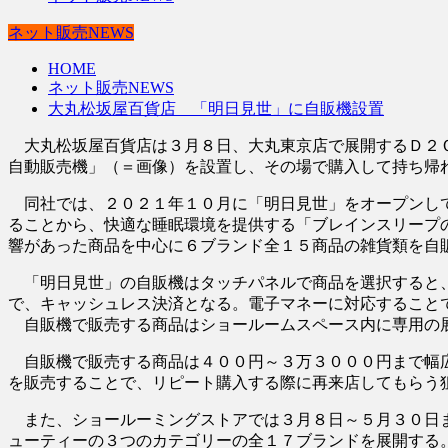
ネット販売NEWS
HOME
ネット販売NEWS
大丸松坂屋百貨店 「明日見世」に自販機設置
大丸松坂屋百貨店は３月８日、大丸東京店で展開するＤ２Ｃ
自動販売機」（＝画像）を設置し、その場で購入して持ち帰
同社では、２０２１年１０月に「明日見世」をオープンして
ることから、快適な睡眠環境を提供する「ブレインスリープ
響があった商品を中心に６ブランド全１５商品の雑貨類を自
「明日見世」の自販機はタッチパネルで商品を選択すると、
で、キャッシュレス決済となる。電子マネーに対応すること
自販機で販売する商品はショールームスペース内に専用の展
自販機で販売する商品は４００円～３万３０００円まで幅広
を販売することで、リピート購入する際に再来店してもらう
また、ショールーミングストアでは３月８日～５月３０日ま
ューティーの３つのカテゴリーの全１７ブランドを展開する