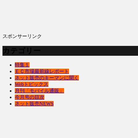
スポンサーリンク
カテゴリー
特集１
ＥＣ市場最前線レポート
ネット販売のキーマンに聞く
Webトピックス
月刊「モバイル通販」
今月号の目次
ネット販売NEWS