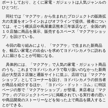
ポートしており、とくに家電・ガジェットは人気ジャンルの
ひとつだ。
同社では「マクアケ」から生まれたプロジェクトの販路拡
大の支援をオンラインおよびオフラインで提供。後者につい
ては、そごう横浜店や蔦屋書店熊本三年坂店など、全国の約
１０店舗に商品を展示、販売するスペース「マクアケショッ
プ」を設けている。
今回の取り組みにより、「マクアケ」で生まれた新商品
を、幅広い家電との出会いを求めてヨドバシカメラに訪れる
人に届けることが可能になる。
具体的には、「マクアケ」で人気の家電・ガジェット商品
のうち、これまでヨドバシカメラで取り扱いのなかった新商
品が大型店２店舗と通販サイトに並ぶ。店頭では「マクアケ
ショップ」としてコーナーを設け、ヨドバシカメラの担当者
が商品を紹介するほか、「ヨドバシ・ドット・コム」に特設
ページの形で「マクアケショップ」が登場。来店者は「マク
アケ」のプロジェクトページに掲載されている実行者の思い
や商品開発のストーリーなどを知った上で商品を購入するこ
とができる。