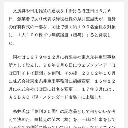
文房具や日用雑貨の通販を手掛けるほぼ日は６月６
日、創業者であり代表取締役社長の糸井重里氏が、自身
の保有株式の一部を、同社で働く約１９０名全員を対象
に、１人１００株ずつ無償譲渡（贈与）すると発表し
た。
同社は１９７９年１２月に有限会社東京糸井重里事務
所として設立し、９８年６月６日にウェブメディア「ほ
ぼ日刊イトイ新聞」を創刊。その後、２００２年１０月
に株式会社東京糸井重里事務所に組織変更、１６年１２
月に株式会社ほぼ日に社名を変更し、１７年３月にはＪ
ＡＳＤＡＱ（現・スタンダード市場）に上場した。
糸井氏は「創刊２５周年の記念品として何がいいか考
えて決めた。鉢植えの苗木（株）を、一緒に仕事をして
いる全ての仲間に持っていてほしかった」などとコメン