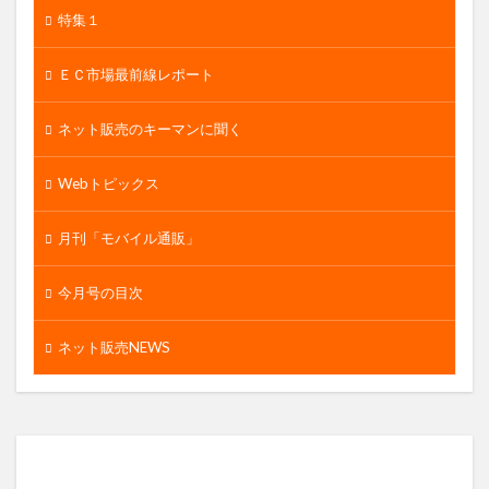
特集１
ＥＣ市場最前線レポート
ネット販売のキーマンに聞く
Webトピックス
月刊「モバイル通販」
今月号の目次
ネット販売NEWS