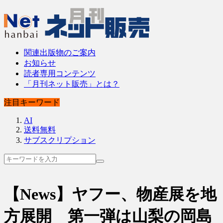
関連出版物のご案内
お知らせ
読者専用コンテンツ
「月刊ネット販売」とは？
注目キーワード
AI
送料無料
サブスクリプション
【News】ヤフー、物産展を地
方展開 第一弾は山梨の岡島