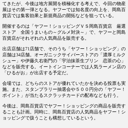
てきたが、今後は地方展開を積極化する考えで、今回の物産
展はその第一弾となる。ヤフーでは知名度の向上を、岡島百
貨店では集客効果と新規商品の開拓などを狙っている。
開催するのは「ヤフー！ショッピングＶＳ岡島百貨店 厳選
ストア 全国うまいもの～グルメ対決～」で、ヤフーと岡島
百貨店がそれぞれの人気商品を販売する。
出店店舗は71店舗で、そのうち「ヤフー！ショッピング」の
店舗は34店舗。オーガニックサイバーストアの「濃厚ミルク
シュー」や伊藤久右衛門の「宇治抹茶生プリン 恋茶の心」
などを販売する。イートインコーナーでは人気ラーメン店の
「ひるがお」が出店する予定だ。
会場では、どちらのストアが優れていたかを決める投票も実
施。また、スタンプラリー抽選会や５００円分の「ヤフー！
ポイント」が当たるスクラッチカードの配布なども行う。
今後は、岡島百貨店でヤフー！ショッピングの商品を販売す
ることも計画。同時に、岡島百貨店の人気商品をヤフー！シ
ョッピングで扱うことも構想しているという。