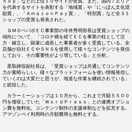
ｈｏｐ」などの上位１０サイトが受賞。また、国内７エリア
を代表するサイトを表彰する「地域賞」や「にっぽん文化奨
励賞」、「ＡｍａｚｏｎＰａｙ賞」、「特別賞」など全３１
ショップの受賞も発表された。
ＧＭＯペパボＥＣ事業部の寺井秀明部長は受賞ショップの
傾向について、「コロナ禍を経てＥＣを事業の柱として注
力・確立し、顕著に成長した事業者が多く受賞している。全
店舗が自社ＥＣやＳＮＳを使用して様々なコンテンツを発信
しており、その重要性がより増している」と分析。
星取締役副社長は、「受賞ショップは共通してコンテンツ
力が素晴らしい。様々なプラットフォームを使い情報発信し
ていくのは大変だと思うが、地道な作業を継続されている」
と総括した。
カラーミーショップは１０月から、これまで月額５５００
円を徴収していた「ＷｏｒｄＰｒｅｓｓ」との連携オプショ
ン費を無料化。コンテンツ制作の支援体制などを拡充する。
アマゾンペイ利用時の月額費用も無料とする。