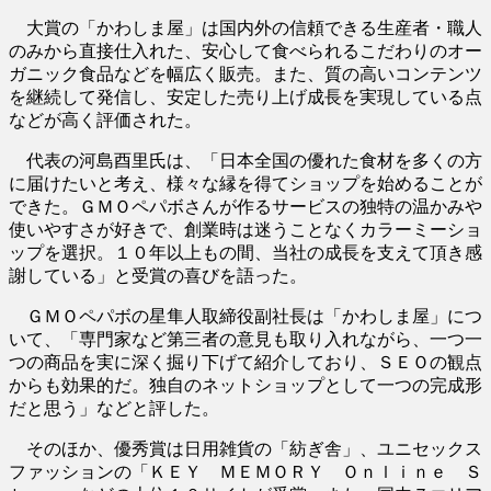
大賞の「かわしま屋」は国内外の信頼できる生産者・職人
のみから直接仕入れた、安心して食べられるこだわりのオー
ガニック食品などを幅広く販売。また、質の高いコンテンツ
を継続して発信し、安定した売り上げ成長を実現している点
などが高く評価された。
代表の河島酉里氏は、「日本全国の優れた食材を多くの方
に届けたいと考え、様々な縁を得てショップを始めることが
できた。ＧＭＯペパボさんが作るサービスの独特の温かみや
使いやすさが好きで、創業時は迷うことなくカラーミーショ
ップを選択。１０年以上もの間、当社の成長を支えて頂き感
謝している」と受賞の喜びを語った。
ＧＭＯペパボの星隼人取締役副社長は「かわしま屋」につ
いて、「専門家など第三者の意見も取り入れながら、一つ一
つの商品を実に深く掘り下げて紹介しており、ＳＥＯの観点
からも効果的だ。独自のネットショップとして一つの完成形
だと思う」などと評した。
そのほか、優秀賞は日用雑貨の「紡ぎ舎」、ユニセックス
ファッションの「ＫＥＹ ＭＥＭＯＲＹ Ｏｎｌｉｎｅ Ｓ