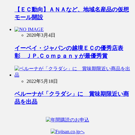
【ＥＣ動向】ＡＮＡなど、地域名産品の仮想
モール開設
2020年3月4日
イーベイ・ジャパンの越境ＥＣの優秀店表
彰 ＪＰ.Ｃｏｍｐａｎｙが最優秀賞
2022年5月18日
ベルーナが「クラダシ」に 賞味期限近い商
品を出品