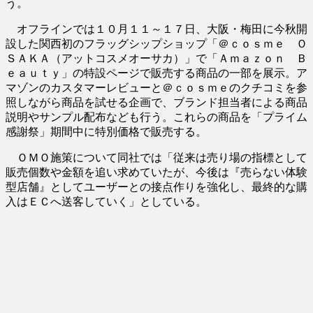
う。
オフラインでは１０月１１～１７日、大阪・梅田に今秋開
設した関西初のフラッグシップショップ「＠ｃｏｓｍｅ Ｏ
ＳＡＫＡ（アットコスメオーサカ）」で「Ａｍａｚｏｎ Ｂ
ｅａｕｔｙ」の特設ページで販売する商品の一部を展示。ア
マゾンのカスタマーレビューと＠ｃｏｓｍｅのクチコミを参
照しながら商品を試せる企画で、ブランド担当者による商品
説明やサンプル配布なども行う。これらの商品を「プライム
感謝祭」期間中に特別価格で販売する。
ＯＭＯ施策について同社では「従来は売り場の指標として
販売個数や金額を追い求めていたが、今後は『売らない体験
型店舗』としてユーザーとの接点作りを強化し、最終的な購
入はＥＣへ送客していく」としている。