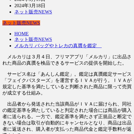
2024年3月18日
ネット販売NEWS
ネット販売NEWS
HOME
ネット販売NEWS
メルカリ バッグやトレカの真贋を鑑定
メルカリは３月４日、フリマアプリ「メルカリ」に出品さ
れた商品の真贋を検品できるサービスの提供を開始した。
サービス名は「あんしん鑑定」。鑑定は真贋鑑定サービス
「フェイクバスターズ」を運営するＩＶＡが行う。ＩＶＡが
規定した基準を満たしていると判断された商品に限って売買
が成立する仕組み。
出品者から発送された当該商品がＩＶＡに届けられ、同社
の鑑定基準を満たしていると判定された場合には商品が購入
者に送られる。一方で、鑑定基準を満たさず正規品と断定で
きない場合は取引が自動的にキャンセルとなり、商品は出品
者に返送され、購入者が支払った商品代金と鑑定手数料が返