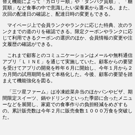
替え機能によって「カロリー順」や「タンパク質順」、「糖
質順」など食事の中で意識したい栄養素から選べる。また、
次回の配達日の確認と、配達日時の変更もできる。
マイページ上で会員ランクやランクに応じた特典、次のラ
ンクまでの道のりを確認できる。限定クーポンやランクに応
じて利用できるクーポンの選択のほか、会員情報の変更や注
文履歴の確認ができる。
これまで顧客とのコミュニケーションはメールや無料通信
アプリ「ＬＩＮＥ」を通じて実施していた。顧客からの要望
を受けてアプリの開発を昨年６月に開始し、今年１月から２
カ月間の試用期間を経て本格化した。今後、顧客の要望を踏
まえて機能強化を図る。
「三ツ星ファーム」は冷凍総菜弁当のほかパンやピザ、期
間限定スイーツ、鍋やドリンクといった季節に合ったメニュ
ーなどを展開し、家庭での食事作りの負担軽減をめざすも
の。累計販売数は今年２月に販売食数１０００万食を突破し
た。