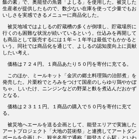
飯の素」で、奥能登の魚醤「よしる」を使用した。被災した
生産者が提供したもので、数少ない在庫を使って少量でもお
いしさを実感できるメニューに商品化した。
被災地域ではよしるの貯蔵槽の多くが倒壊し、貯蔵場所に
行くのも困難な状況が続いているという。仕込みを再開して
も商品として販売するには１年～１年半は最低でもかかると
いう。同社では商品化を通じて、よしるの認知度向上に貢献
したい考え。
価格は７２４円。１商品あたり５０円を寄付に充てる。
このほか、ミールキット「金沢の郷土料理鶏の治部煮」を
発売した。片栗粉でとろみをつけて国産のしらゆり鶏やかぼ
ちゃ、しいたけ、ニンジンなどの野菜と麩を煮込んだおかず
となる。
価格は２３１１円。１商品の購入で５０円を寄付に充て
る。
被災地へエールを送る企画として、能登エリアで実施した
アートプロジェクト「大地の芸術祭」と連携してアートダン
ボールを企画した。観光名所で通称「能登さくら駅」といわ