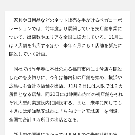
家具や日用品などのネット販売を手がけるベガコーポ
レーションでは、前年度より展開している実店舗事業に
ついて、出店数やエリアを全国に拡大している。11月に
は２店舗を出店するほか、来年４月にも１店舗を新たに
開設していく計画。
同社では昨年春に本社のある福岡市内に１号店を開設
したのを皮切りに、今年は都内初の店舗を始め、横浜や
広島にも合計３店舗を出店。11月２日には大阪では２カ
所目となる店舗、同30日には静岡市内での初店舗をそれ
ぞれ大型商業施設内に開設する。また、来年に関しても
４月には愛知県安城市に「ららぽーと安城店」を開設。
全国で合計９カ所目の出店となる。
新店舗の開設にあたってはＳＮＳでの告知活動を実