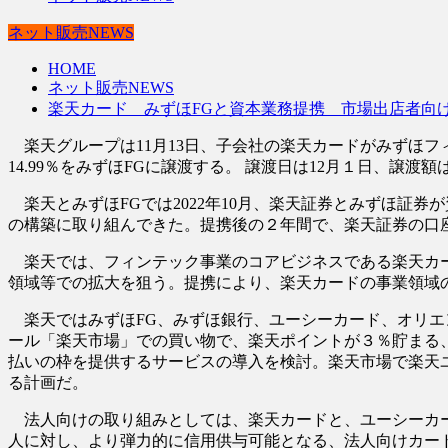
ネット販売NEWS
HOME
ネット販売NEWS
楽天カード みずほFGと資本業務提携 市場出店者向
楽天グループは11月13日、子会社の楽天カードがみずほフ
14.99％をみずほFGに譲渡する。 譲渡日は12月１日、譲
楽天とみずほFGでは2022年10月、楽天証券とみずほ証
の構築に取り組んできた。提携後の２年間で、楽天証券の口座
楽天では、フィンテック事業のコアビジネスである楽天カー
領域等での拡大を狙う。提携により、楽天カードの事業領域
楽天ではみずほFG、みずほ銀行、ユーシーカード、オリエ
ール「楽天市場」での買い物で、楽天ポイントが３％貯まる、
払いの枠を提供するサービスの導入を検討。楽天市場で楽天
る計画だ。
法人向けの取り組みとしては、楽天カードと、ユーシーカー
人に対し、より弾力的に信用供与可能となる、法人向けカー