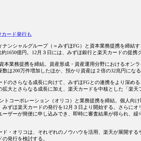
けカード発行も
ィナンシャルグループ（＝みずほFG）と資本業務提携を締結
渡額は約1650億円。12月３日には、みずほ銀行と楽天カードの
券が資本業務提携を締結。資産形成・資産運用分野におけるオン
数は200万件増加したほか、預かり資産は２倍の32兆円にな
ドのさらなる成長に向けて、みずほFGとの連携をより深める
の拡大とさらなる成長に加え、楽天カードを中核とした「楽天
ントコーポレーション（オリコ）と業務提携を締結。個人向け
みずほ楽天カードの発行を12月３日より開始する。さらにオ
ユーザーが簡便に申し込みでき、即時に審査結果が得られ、繰
ド・オリコは、それぞれのノウハウを活用、楽天が展開するサ
ドの発行を検討する。