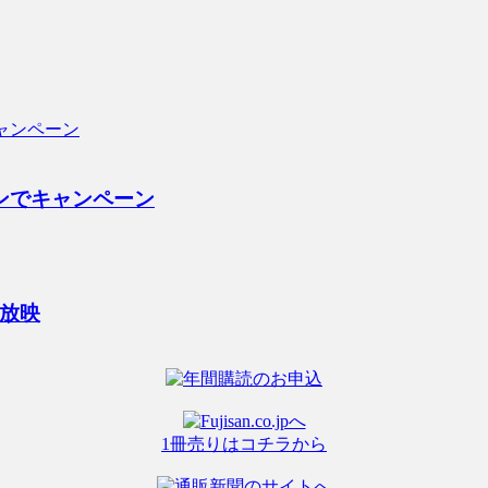
インでキャンペーン
放映
1冊売りはコチラから