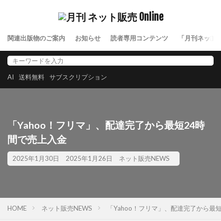
関連出版物のご案内
お知らせ
読者専用コンテンツ
「月刊ネット
AI
送料無料
サブスクリプション
「Yahoo！フリマ」、配達完了から最短24時
間で売上入金
2025年1月30日
2025年1月26日
ネット販売NEWS
HOME
ネット販売NEWS
「Yahoo！フリマ」、配達完了から最