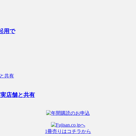
起用で
は実店舗と共有
1冊売りはコチラから