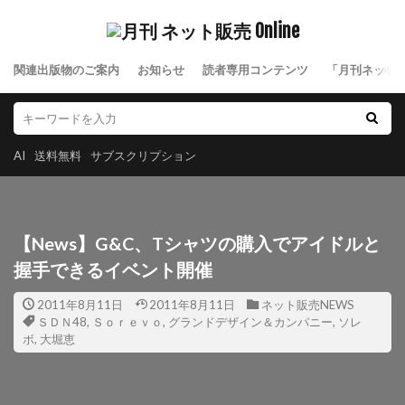
関連出版物のご案内
お知らせ
読者専用コンテンツ
「月刊ネット
AI
送料無料
サブスクリプション
【News】G&C、Tシャツの購入でアイドルと
握手できるイベント開催
2011年8月11日
2011年8月11日
ネット販売NEWS
ＳＤＮ48
,
Ｓｏｒｅｖｏ
,
グランドデザイン＆カンパニー
,
ソレ
ボ
,
大堀恵