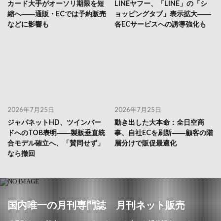
カード大手がオーソリ期限を短
LINEヤフー、「LINE」の「シ
縮へ――通販・ECでは予約販売
ョッピングタブ」表示拡大――
などに影響も
各ECサービスへの誘導強化も
2026年7月25日
2026年7月25日
ジャパネットHD、ツインバー
動き出した大本命：全日空商
ドへのTOB表明――製販垂直統
事、自社ECを刷新――顧客の階
合モデル確立へ、「賛同せず」
層分けで販促最適化
なら撤回
国内唯一の月刊専門誌 月刊ネット販売