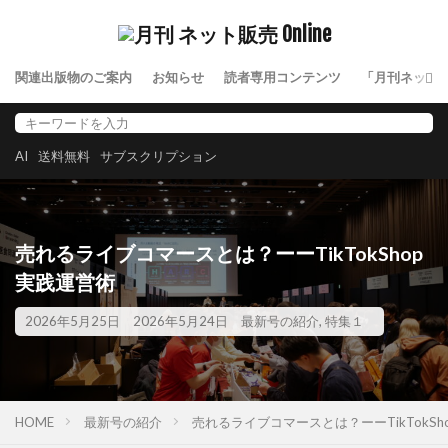
関連出版物のご案内
お知らせ
読者専用コンテンツ
「月刊ネット
AI
送料無料
サブスクリプション
売れるライブコマースとは？ーーTikTokShop
実践運営術
2026年5月25日
2026年5月24日
最新号の紹介
,
特集１
HOME
最新号の紹介
売れるライブコマースとは？ーーTikTokSh