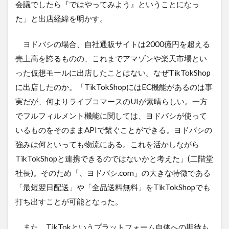
会議でしたら『ではやってみよう』ということになっ
た」と出店経緯を明かす。
ヨドバシの場合、自社通販サイトは2000億円を超える
売上高を誇るものの、これまでアマゾンや楽天市場とい
った仮想モールに出店したことはない。なぜTikTokShop
に出店したのか。「TikTokShopにはEC機能があるのは事
実だが、何よりライブコマースのUIが素晴らしい。一方
でフルフィルメント機能に関しては、ヨドバシが使って
いるものをそのままAPIで繋ぐことができる。ヨドバシの
強みは何といっても物流にある。これを活かしながら
TikTokShopと連携できるのではないかと考えた」(二階堂
社長)。そのため「、ヨドバシ.com」の大きな特徴である
「最短翌日配送」や「全品送料無料」をTikTokShopでも
打ち出すことが可能となった。
また、TikTokというプラットフォーム自体への期待も