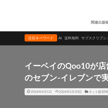
関連出版
注目キーワード
AI
送料無料
サブスクリプシ
イーベイのQoo10が
のセブン-イレブンで
2026年6月1日
2026年5月30日
ネット販売NE